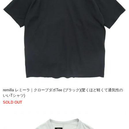
remilla レミーラ｜クロープダボTee (ブラック)(驚くほど軽くて通気性の
いいTシャツ)
SOLD OUT