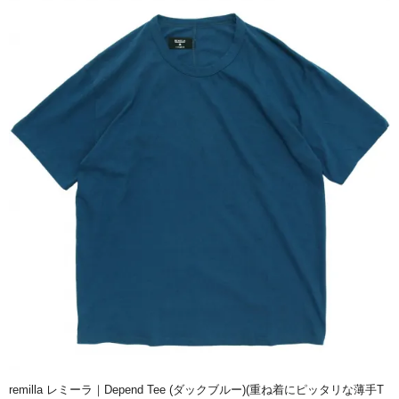
remilla レミーラ｜Depend Tee (ダックブルー)(重ね着にピッタリな薄手T