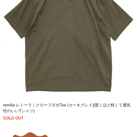
remilla レミーラ｜クロープダボTee (カーキグレイ)(驚くほど軽くて通気
性のいいTシャツ)
SOLD OUT