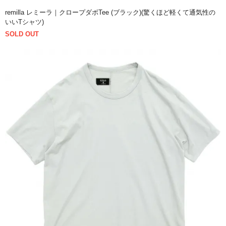
remilla レミーラ｜クロープダボTee (ブラック)(驚くほど軽くて通気性の
いいTシャツ)
SOLD OUT