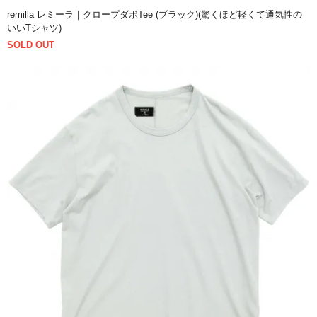
remilla レミーラ｜クロープダボTee (ブラック)(驚くほど軽くて通気性の
いいTシャツ)
SOLD OUT