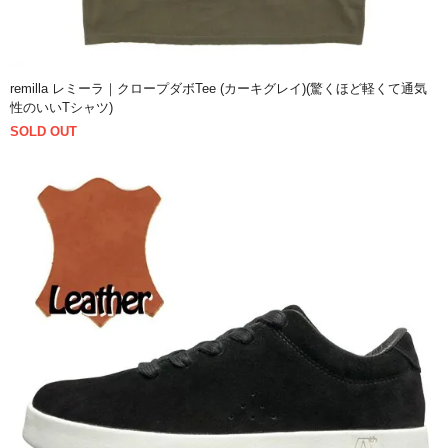
remilla レミーラ｜クロープダボTee (カーキグレイ)(驚くほど軽くて通気
性のいいTシャツ)
SOLD OUT