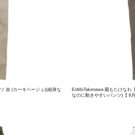
ツ 改 (カーキベージュ)(細身な
EnMoTakenawa 園もたけ
なのに動きやすいパンツ)【 8月