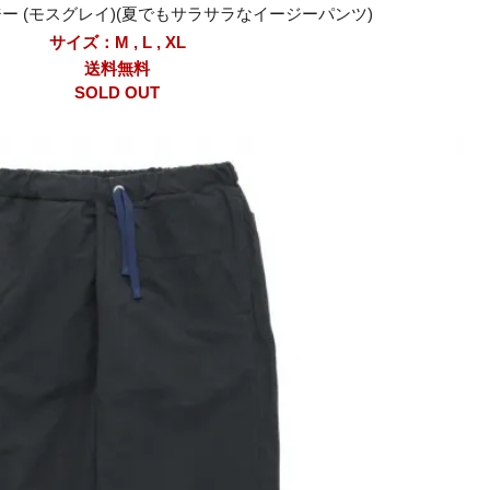
ージー (モスグレイ)(夏でもサラサラなイージーパンツ)
サイズ：M , L , XL
送料無料
SOLD OUT