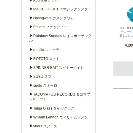
▶
Kuumba クンバ
▶
MAGIC THEATER マジックシアター
▶
Nasngwam ナスングワム
▶
Phatee ファッティー
≫GREE
クロージン
▶
Rainbow Sandals レインボーサンダ
S (スカ
ル
4,2
▶
remilla レミーラ
▶
ROTOTO ロトト
▶
SPINNER BAIT スピナーベイト
▶
SUBU スブ
▶
suolo スオーロ
▶
TACOMA FUJI RECORDS タコマフ
ジレコード
▶
Taiga Glass タイガグラス
▶
William Lennon ウィリアムレノン
▶
yuers ユアーズ