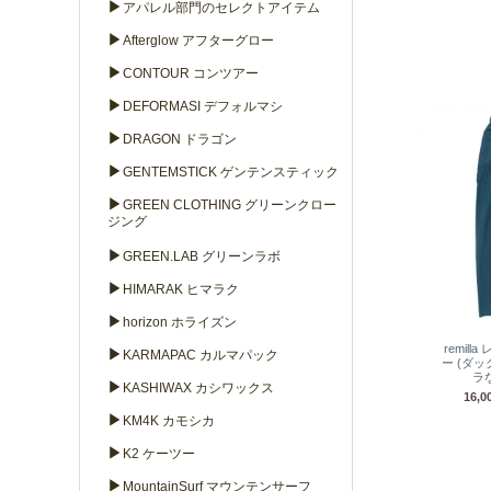
▶
アパレル部門のセレクトアイテム
▶
Afterglow アフターグロー
▶
CONTOUR コンツアー
▶
DEFORMASI デフォルマシ
▶
DRAGON ドラゴン
▶
GENTEMSTICK ゲンテンスティック
▶
GREEN CLOTHING グリーンクロー
ジング
▶
GREEN.LAB グリーンラボ
▶
HIMARAK ヒマラク
▶
horizon ホライズン
remil
▶
KARMAPAC カルマパック
ー (ダ
ラ
▶
KASHIWAX カシワックス
16,
▶
KM4K カモシカ
▶
K2 ケーツー
▶
MountainSurf マウンテンサーフ