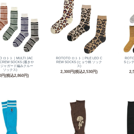
O ロトト｜MULTI JAC
ROTOTO ロトト｜PILE LEO C
ROTO
 CREW SOCKS (履きや
REW SOCKS (ヒョウ柄 ソック
S (
柄ジャガード編みクルー
ス)
ソックス)
2,300円(税込2,530円)
2,
00円(税込2,860円)