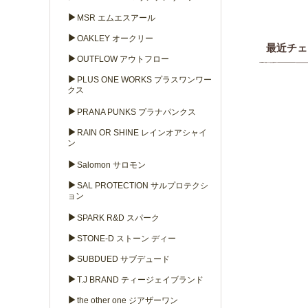
▶
MSR エムエスアール
▶
OAKLEY オークリー
最近チェ
▶
OUTFLOW アウトフロー
▶
PLUS ONE WORKS プラスワンワー
クス
▶
PRANA PUNKS プラナパンクス
▶
RAIN OR SHINE レインオアシャイ
ン
▶
Salomon サロモン
▶
SAL PROTECTION サルプロテクシ
ョン
▶
SPARK R&D スパーク
▶
STONE-D ストーン ディー
▶
SUBDUED サブデュード
▶
T.J BRAND ティージェイブランド
▶
the other one ジアザーワン