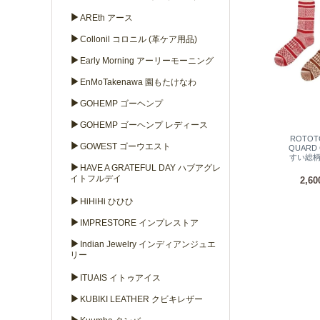
▶
AREth アース
▶
Collonil コロニル (革ケア用品)
▶
Early Morning アーリーモーニング
▶
EnMoTakenawa 園もたけなわ
▶
GOHEMP ゴーヘンプ
▶
GOHEMP ゴーヘンプ レディース
ROTOT
▶
GOWEST ゴーウエスト
QUARD
すい総
▶
HAVE A GRATEFUL DAY ハブアグレ
イトフルデイ
2,6
▶
HiHiHi ひひひ
▶
IMPRESTORE インプレストア
▶
Indian Jewelry インディアンジュエ
リー
▶
ITUAIS イトゥアイス
▶
KUBIKI LEATHER クビキレザー