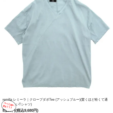
remilla レミーラ｜クロープダボTee (アッシュブルー)(驚くほど軽くて通
気性のいいTシャツ)
8,800円(税込9,680円)