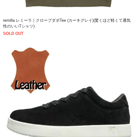
remilla レミーラ｜クロープダボTee (カーキグレイ)(驚くほど軽くて通気
性のいいTシャツ)
SOLD OUT