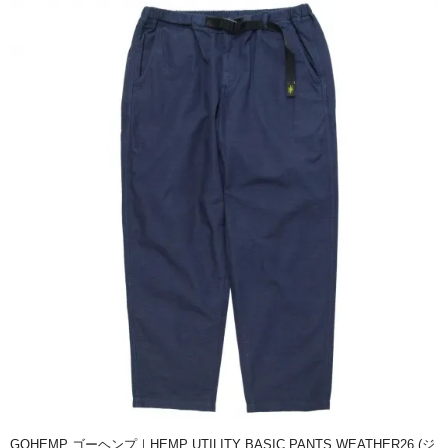
GOHEMP ゴーヘンプ｜HEMP UTILITY BASIC PANTS WEATHER26 (ジ