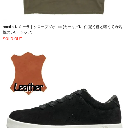
remilla レミーラ｜クロープダボTee (カーキグレイ)(驚くほど軽くて通気
性のいいTシャツ)
SOLD OUT