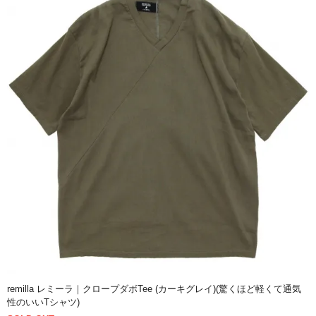
remilla レミーラ｜クロープダボTee (カーキグレイ)(驚くほど軽くて通気
性のいいTシャツ)