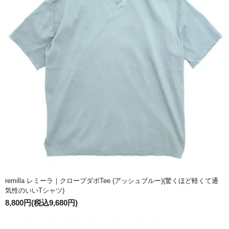
remilla レミーラ｜クロープダボTee (アッシュブルー)(驚くほど軽くて通
気性のいいTシャツ)
8,800円(税込9,680円)