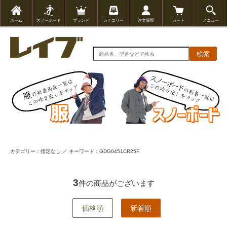
ホーム
スノーボード
ブランド
カテゴリー
注文履歴
カート
メニュー
検索
カテゴリー：指定なし ／ キーワード：GDG0451CR25F
3
件の商品がございます
価格順
新着順