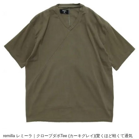
remilla レミーラ｜クロープダボTee (カーキグレイ)(驚くほど軽くて通気