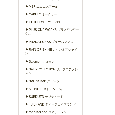
▶
MSR エムエスアール
▶
OAKLEY オークリー
▶
OUTFLOW アウトフロー
▶
PLUS ONE WORKS プラスワンワー
クス
▶
PRANA PUNKS プラナパンクス
▶
RAIN OR SHINE レインオアシャイ
ン
▶
Salomon サロモン
▶
SAL PROTECTION サルプロテクシ
ョン
▶
SPARK R&D スパーク
▶
STONE-D ストーン ディー
▶
SUBDUED サブデュード
▶
T.J BRAND ティージェイブランド
▶
the other one ジアザーワン