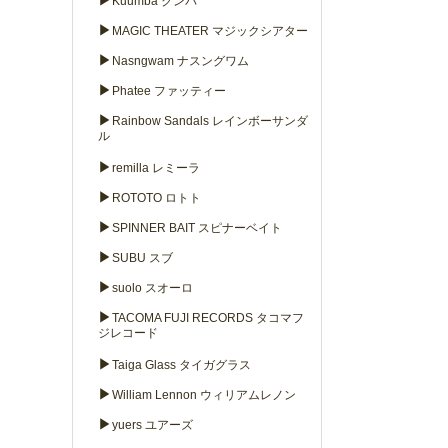
▶
Kuumba クンバ
▶
MAGIC THEATER マジックシアター
▶
Nasngwam ナスングワム
▶
Phatee ファッティー
▶
Rainbow Sandals レインボーサンダ
ル
▶
remilla レミーラ
▶
ROTOTO ロトト
▶
SPINNER BAIT スピナーベイト
▶
SUBU スブ
▶
suolo スオーロ
▶
TACOMA FUJI RECORDS タコマフ
ジレコード
▶
Taiga Glass タイガグラス
▶
William Lennon ウィリアムレノン
▶
yuers ユアーズ