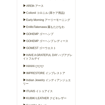
▶
AREth アース
▶
Collonil コロニル (革ケア用品)
▶
Early Morning アーリーモーニング
▶
EnMoTakenawa 園もたけなわ
▶
GOHEMP ゴーヘンプ
▶
GOHEMP ゴーヘンプ レディース
▶
GOWEST ゴーウエスト
▶
HAVE A GRATEFUL DAY ハブアグレ
イトフルデイ
▶
HiHiHi ひひひ
▶
IMPRESTORE インプレストア
▶
Indian Jewelry インディアンジュエ
リー
▶
ITUAIS イトゥアイス
▶
KUBIKI LEATHER クビキレザー