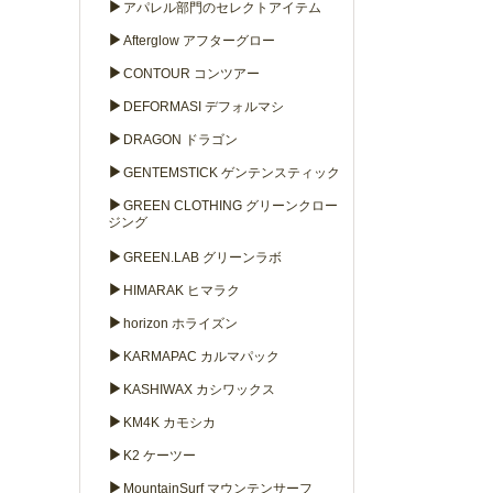
▶
アパレル部門のセレクトアイテム
▶
Afterglow アフターグロー
▶
CONTOUR コンツアー
▶
DEFORMASI デフォルマシ
▶
DRAGON ドラゴン
▶
GENTEMSTICK ゲンテンスティック
▶
GREEN CLOTHING グリーンクロー
ジング
▶
GREEN.LAB グリーンラボ
▶
HIMARAK ヒマラク
▶
horizon ホライズン
▶
KARMAPAC カルマパック
▶
KASHIWAX カシワックス
▶
KM4K カモシカ
▶
K2 ケーツー
▶
MountainSurf マウンテンサーフ