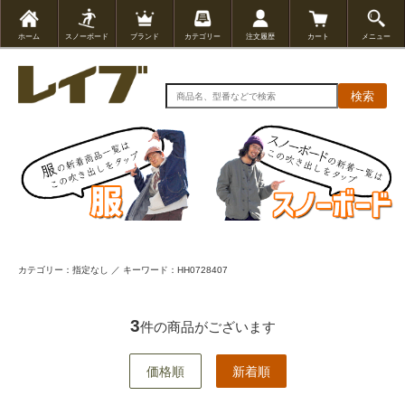
ホーム
スノーボード
ブランド
カテゴリー
注文履歴
カート
メニュー
検索
カテゴリー：指定なし ／ キーワード：HH0728407
3
件の商品がございます
価格順
新着順