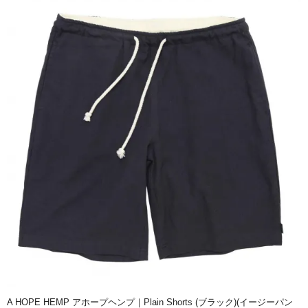
A HOPE HEMP アホープヘンプ｜Plain Shorts (ブラック)(イージーパン