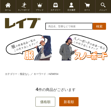
ホーム
スノーボード
ブランド
カテゴリー
注文履歴
カート
メニュー
検索
カテゴリー：指定なし ／ キーワード：HZW054
4
件の商品がございます
価格順
新着順