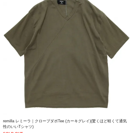
remilla レミーラ｜クロープダボTee (カーキグレイ)(驚くほど軽くて通気
性のいいTシャツ)