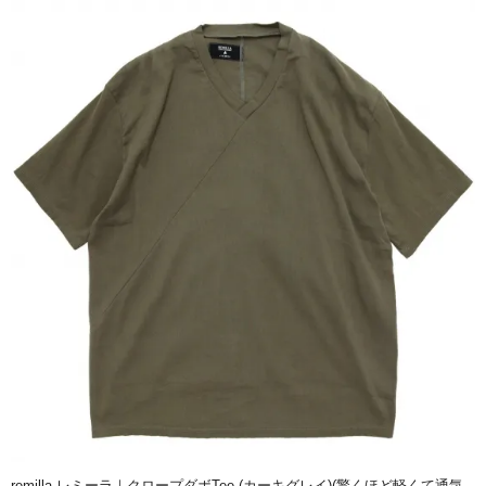
remilla レミーラ｜クロープダボTee (カーキグレイ)(驚くほど軽くて通気