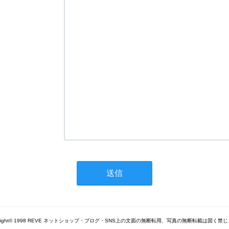
yright© 1998 REVE ネットショップ・ブログ・SNS上の文面の無断転用、写真の無断転載は固く禁