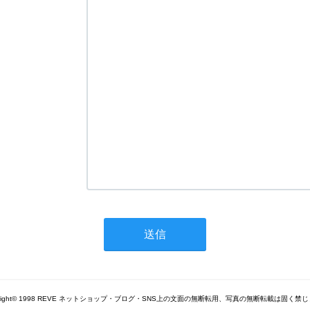
yright© 1998 REVE ネットショップ・ブログ・SNS上の文面の無断転用、写真の無断転載は固く禁