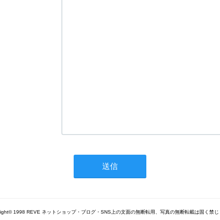
yright© 1998 REVE ネットショップ・ブログ・SNS上の文面の無断転用、写真の無断転載は固く禁