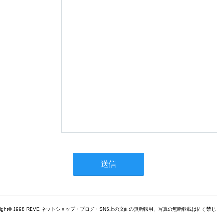
yright© 1998 REVE ネットショップ・ブログ・SNS上の文面の無断転用、写真の無断転載は固く禁