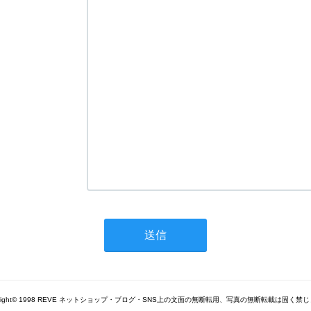
yright© 1998 REVE ネットショップ・ブログ・SNS上の文面の無断転用、写真の無断転載は固く禁