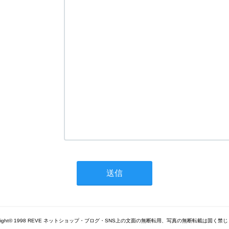
yright© 1998 REVE ネットショップ・ブログ・SNS上の文面の無断転用、写真の無断転載は固く禁