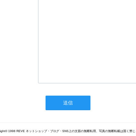
yright© 1998 REVE ネットショップ・ブログ・SNS上の文面の無断転用、写真の無断転載は固く禁