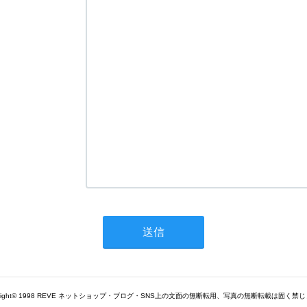
yright© 1998 REVE ネットショップ・ブログ・SNS上の文面の無断転用、写真の無断転載は固く禁