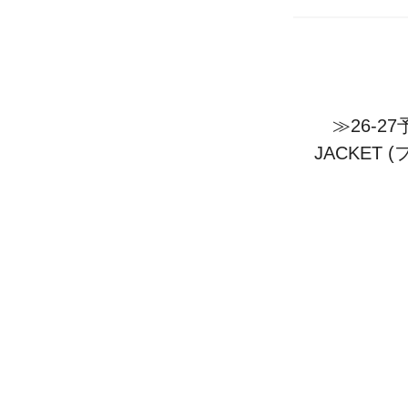
≫26-2
JACKET