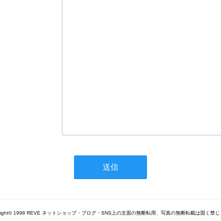
yright© 1998 REVE ネットショップ・ブログ・SNS上の文面の無断転用、写真の無断転載は固く禁