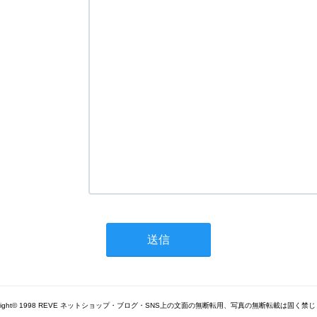
yright© 1998 REVE ネットショップ・ブログ・SNS上の文面の無断転用、写真の無断転載は固く禁