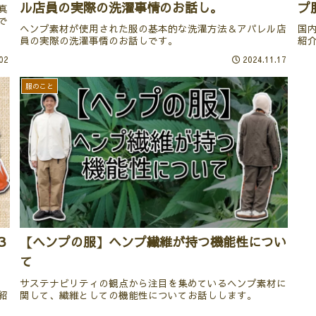
ル店員の実際の洗濯事情のお話し。
プ
真
で
ヘンプ素材が使用された服の基本的な洗濯方法＆アパレル店
国
員の実際の洗濯事情のお話しです。
紹
02
2024.11.17
服のこと
３
【ヘンプの服】ヘンプ繊維が持つ機能性につい
て
サステナビリティの観点から注目を集めているヘンプ素材に
紹
関して、繊維としての機能性についてお話しします。