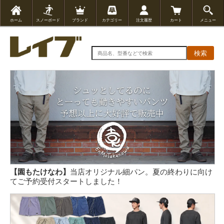
ホーム
スノーボード
ブランド
カテゴリー
注文履歴
カート
メニュー
検索
【園もたけなわ】
当店オリジナル細パン。夏の終わりに向け
てご予約受付スタートしました！