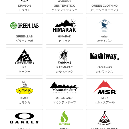
DRAGON
GENTEMSTICK
GREEN CLOTHING
ドラゴン
ゲンテンスティック
グリーンクロージング
GREEN.LAB
HIMARAK
horizon
グリーンラボ
ヒマラク
ホライズン
K2
KARMAPAC
KASHIWAX
ケーツー
カルマパック
カシワックス
KM4K
MountainSurf
MSR
カモシカ
マウンテンサーフ
エムエスアール
OAKLEY
outflow
PLUS ONE WORKS