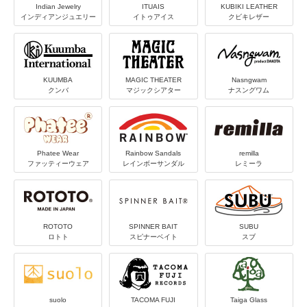
Indian Jewelry
ITUAIS
KUBIKI LEATHER
インディアンジュエリー
イトゥアイス
クビキレザー
KUUMBA
MAGIC THEATER
Nasngwam
クンバ
マジックシアター
ナスングワム
Phatee Wear
Rainbow Sandals
remilla
ファッティーウェア
レインボーサンダル
レミーラ
ROTOTO
SPINNER BAIT
SUBU
ロトト
スピナーベイト
スブ
suolo
TACOMA FUJI
Taiga Glass