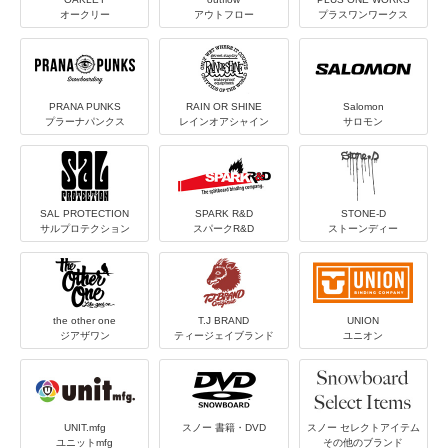
オークリー
アウトフロー
プラスワンワークス
PRANA PUNKS
RAIN OR SHINE
Salomon
プラーナパンクス
レインオアシャイン
サロモン
SAL PROTECTION
SPARK R&D
STONE-D
サルプロテクション
スパークR&D
ストーンディー
the other one
T.J BRAND
UNION
ジアザワン
ティージェイブランド
ユニオン
UNIT.mfg
スノー 書籍・DVD
スノー セレクトアイテム
ユニットmfg
その他のブランド