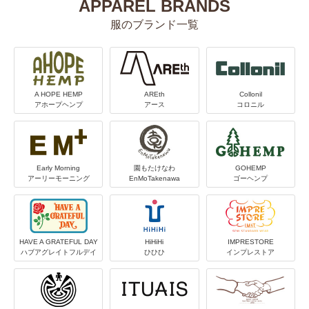
APPAREL BRANDS
服のブランド一覧
A HOPE HEMP
AREth
Collonil
アホープヘンプ
アース
コロニル
Early Morning
園もたけなわ
GOHEMP
アーリーモーニング
EnMoTakenawa
ゴーヘンプ
HAVE A GRATEFUL DAY
HiHiHi
IMPRESTORE
ハブアグレイトフルデイ
ひひひ
インプレストア