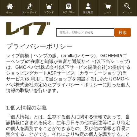
ホーム
スノーボード
ブランド
カテゴリー
注文履歴
カート
メニュー
検索
プライバシーポリシー
レイブ前橋｜ヘンプの服、remilla(レミーラ)、GOHEMP(ゴ
ーヘンプ)の在庫と知識が豊富な通販サイト(以下当ショップ)
は、
GMOペパボ株式会社
(以下サービス提供会社)の提供する
ショッピングカートASPサービス
カラーミーショップ
(当
サービス)を利用して当ショップを開設するにあたりGMOペ
パボ株式会社の定めた
プライバシー・ポリシー
に則った個人
情報の取扱いを行います。
1.個人情報の定義
「個人情報」とは、生存する個人に関する情報であって、当
該情報に含まれる氏名、生年月日その他の記述等により特定
の個人を識別することができるもの、及び他の情報と容易に
照合することができ、それにより特定の個人を識別すること