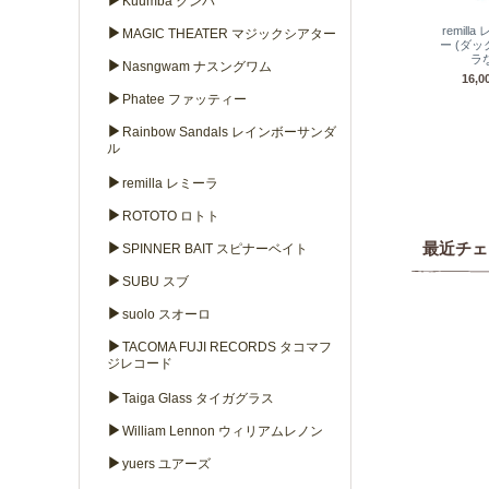
▶
Kuumba クンバ
▶
remil
MAGIC THEATER マジックシアター
ー (ダ
ラ
▶
Nasngwam ナスングワム
16,
▶
Phatee ファッティー
▶
Rainbow Sandals レインボーサンダ
ル
▶
remilla レミーラ
▶
ROTOTO ロトト
▶
最近チェ
SPINNER BAIT スピナーベイト
▶
SUBU スブ
▶
suolo スオーロ
▶
TACOMA FUJI RECORDS タコマフ
ジレコード
▶
Taiga Glass タイガグラス
▶
William Lennon ウィリアムレノン
▶
yuers ユアーズ