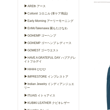
▶
AREth アース
▶
Collonil コロニル (革ケア用品)
▶
Early Morning アーリーモーニング
▶
EnMoTakenawa 園もたけなわ
▶
GOHEMP ゴーヘンプ
▶
GOHEMP ゴーヘンプ レディース
▶
GOWEST ゴーウエスト
▶
HAVE A GRATEFUL DAY ハブアグレ
イトフルデイ
▶
HiHiHi ひひひ
▶
IMPRESTORE インプレストア
▶
Indian Jewelry インディアンジュエ
リー
▶
ITUAIS イトゥアイス
▶
KUBIKI LEATHER クビキレザー