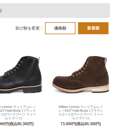
]
並び順を変更：
価格順
新着順
iam Lennon ウィリアムレノ
William Lennon ウィリアムレノ
07 Field Boots (ブラック
ン｜#107 Field Boots (ブラウン
ス)(ワークブーツ フィー
スエード)(ワークブーツ フィー
ルドブーツ)
ルドブーツ)
000円(税込80,300円)
73,000円(税込80,300円)