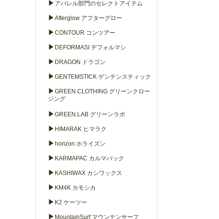
▶
アパレル部門のセレクトアイテム
▶
Afterglow アフターグロー
▶
CONTOUR コンツアー
▶
DEFORMASI デフォルマシ
▶
DRAGON ドラゴン
▶
GENTEMSTICK ゲンテンスティック
▶
GREEN CLOTHING グリーンクロー
ジング
▶
GREEN.LAB グリーンラボ
▶
HIMARAK ヒマラク
▶
horizon ホライズン
▶
KARMAPAC カルマパック
▶
KASHIWAX カシワックス
▶
KM4K カモシカ
▶
K2 ケーツー
▶
MountainSurf マウンテンサーフ