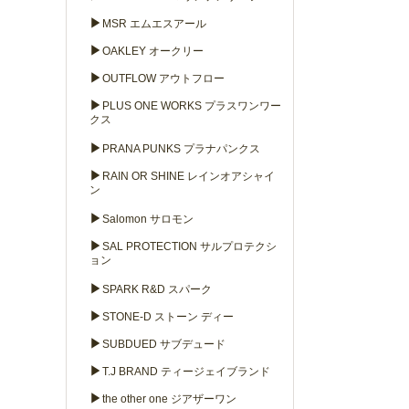
▶
MSR エムエスアール
▶
OAKLEY オークリー
▶
OUTFLOW アウトフロー
▶
PLUS ONE WORKS プラスワンワー
クス
▶
PRANA PUNKS プラナパンクス
▶
RAIN OR SHINE レインオアシャイ
ン
▶
Salomon サロモン
▶
SAL PROTECTION サルプロテクシ
ョン
▶
SPARK R&D スパーク
▶
STONE-D ストーン ディー
▶
SUBDUED サブデュード
▶
T.J BRAND ティージェイブランド
▶
the other one ジアザーワン