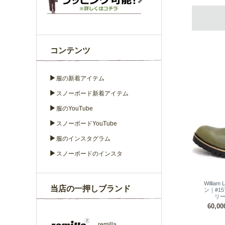
コンテンツ
▶
服の新着アイテム
▶
スノーボード新着アイテム
▶
服のYouTube
▶
スノーボードYouTube
▶
服のインスタグラム
▶
スノーボードのインスタ
Willia
当店の一押しブランド
ン｜#157
リー
60,0
remilla