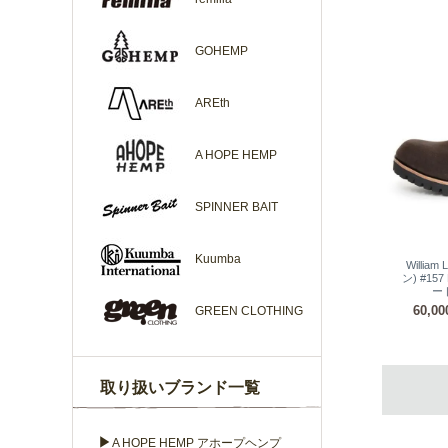
GOHEMP
AREth
A HOPE HEMP
SPINNER BAIT
Kuumba
Willia
ン) #157
ー
60,0
GREEN CLOTHING
取り扱いブランド一覧
▶
A HOPE HEMP アホープヘンプ