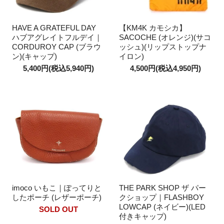
HAVE A GRATEFUL DAY
【KM4K カモシカ】
ハブアグレイトフルデイ｜
SACOCHE (オレンジ)(サコ
CORDUROY CAP (ブラウ
ッシュ)(リップストップナ
ン)(キャップ)
イロン)
5,400円(税込5,940円)
4,500円(税込4,950円)
imoco いもこ｜ぽってりと
THE PARK SHOP ザ パー
したポーチ (レザーポーチ)
クショップ｜FLASHBOY
LOWCAP (ネイビー)(LED
SOLD OUT
付きキャップ)