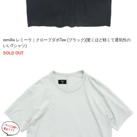
remilla レミーラ｜クロープダボTee (ブラック)(驚くほど軽くて通気性の
いいTシャツ)
SOLD OUT