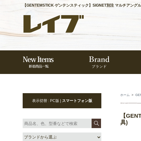
【GENTEMSTICK ゲンテンスティック】SIGNET別注 マルチアン
ホーム
>
GE
表示切替 : PC版 |
スマートフォン版
【GEN
具)