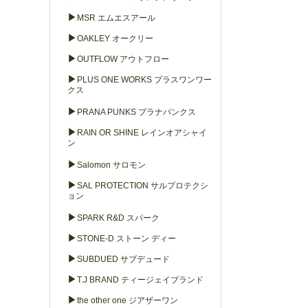
▶
MSR エムエスアール
▶
OAKLEY オークリー
▶
OUTFLOW アウトフロー
▶
PLUS ONE WORKS プラスワンワー
クス
▶
PRANA PUNKS プラナパンクス
▶
RAIN OR SHINE レインオアシャイ
ン
▶
Salomon サロモン
▶
SAL PROTECTION サルプロテクシ
ョン
▶
SPARK R&D スパーク
▶
STONE-D ストーン ディー
▶
SUBDUED サブデュード
▶
T.J BRAND ティージェイブランド
▶
the other one ジアザーワン