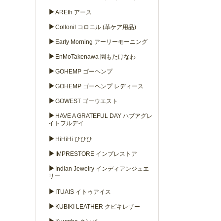
▶
AREth アース
▶
Collonil コロニル (革ケア用品)
▶
Early Morning アーリーモーニング
▶
EnMoTakenawa 園もたけなわ
▶
GOHEMP ゴーヘンプ
▶
GOHEMP ゴーヘンプ レディース
▶
GOWEST ゴーウエスト
▶
HAVE A GRATEFUL DAY ハブアグレ
イトフルデイ
▶
HiHiHi ひひひ
▶
IMPRESTORE インプレストア
▶
Indian Jewelry インディアンジュエ
リー
▶
ITUAIS イトゥアイス
▶
KUBIKI LEATHER クビキレザー