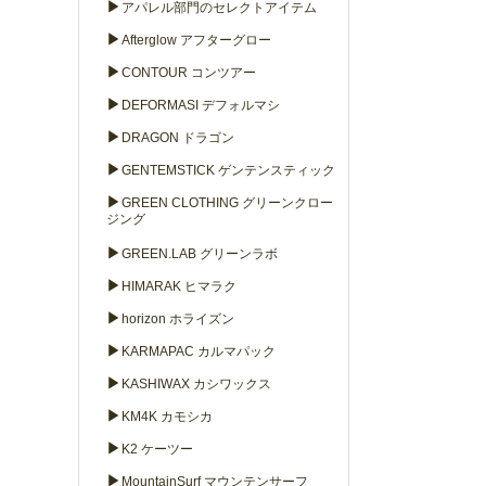
▶
アパレル部門のセレクトアイテム
▶
Afterglow アフターグロー
▶
CONTOUR コンツアー
▶
DEFORMASI デフォルマシ
▶
DRAGON ドラゴン
▶
GENTEMSTICK ゲンテンスティック
▶
GREEN CLOTHING グリーンクロー
ジング
▶
GREEN.LAB グリーンラボ
▶
HIMARAK ヒマラク
▶
horizon ホライズン
▶
KARMAPAC カルマパック
▶
KASHIWAX カシワックス
▶
KM4K カモシカ
▶
K2 ケーツー
▶
MountainSurf マウンテンサーフ