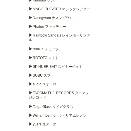
▶
Kuumba クンバ
▶
MAGIC THEATER マジックシアター
▶
Nasngwam ナスングワム
▶
Phatee ファッティー
▶
Rainbow Sandals レインボーサンダ
ル
▶
remilla レミーラ
▶
ROTOTO ロトト
▶
SPINNER BAIT スピナーベイト
▶
SUBU スブ
▶
suolo スオーロ
▶
TACOMA FUJI RECORDS タコマフ
ジレコード
▶
Taiga Glass タイガグラス
▶
William Lennon ウィリアムレノン
▶
yuers ユアーズ