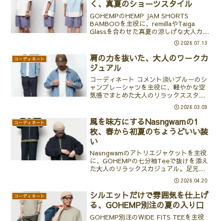
く、真夏のショーツスタイル
GOHEMPのHEMP JAM SHORTS
BAMBOOを主役に、remillaやTaiga
Glassを合わせた真夏の涼しげな大人カジ
ュアル。白から青へのグラデーションで
2026.07.13
魅せるショーツスタイル。
肩の力を抜いた、大人のワークカ
コーディネート
ジュアル
コーディネート コメント淡いブルーのシ
ャンブレーシャツを主役に、軽やかな空
気感でまとめた大人のリラックススタイ
ル。ユーズドウォッシュのワークシャツ
2026.03.09
はデニムシャツのような表情を持ちなが
らも、どこか柔らかく肩の力を抜いた印
風を味方にするNasngwamの1
コーディネート
象。ヴィンテージのワー...
枚、春から初夏のちょうどいい装
い
Nasngwamのアトリエジャケットを主役
に、GOHEMPの七分袖Teeで抜けを添え
た大人のリラックスカジュアル。足元は
AREthのSOLで引き締めて。
2026.04.20
シルエットだけで雰囲気を仕上げ
コーディネート
る、GOHEMP別注の夏の入り口
GOHEMP別注のWIDE FITS TEEを主役