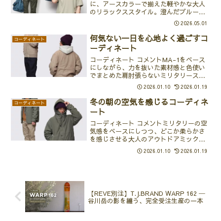
に、アースカラーで揃えた軽やかな大人
のリラックススタイル。澄んだブルーの
バッグで爽やかな抜けを。
2026.05.01
何気ない一日を心地よく過ごすコ
コーディネート
ーディネート
コーディネート コメントMA-1をベース
にしながら、力を抜いた素材感と色使い
でまとめた肩肘張らないミリタリースタ
イル。アホープヘンプのMA-1は、武骨さ
2026.01.10
2026.01.19
よりも“柔らかさ”が前に出る一着。イ
ンナーのフーディーが自然に溶け込み、
冬の朝の空気を感じるコーディネ
コーディネート
重ね着してもゴワ...
ート
コーディネート コメントミリタリーの空
気感をベースにしつつ、どこか柔らかさ
を感じさせる大人のアウトドアミック
ス。カーキのサボットジャケットはボリ
2026.01.10
2026.01.19
ュームを持たせたフードと立体的なシル
エットが印象的で、防寒性と存在感をし
っかり確保。その分、イン...
【REVE別注】T.J.BRAND WARP 162 ─
谷川岳の影を纏う、完全受注生産の一本