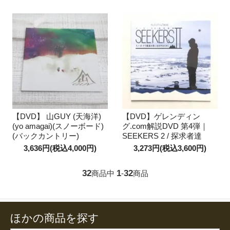
【DVD】 山GUY (天海洋)
【DVD】ゲレンディン
(yo amagai)(スノーボード)
グ.com解説DVD 第4弾｜
(バックカントリー)
SEEKERS 2 / 探求者達
3,636円(税込4,000円)
3,273円(税込3,600円)
32
1
32
商品中
-
商品
ほかの商品を探す