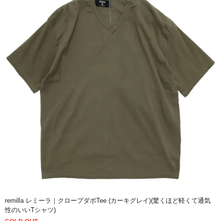
remilla レミーラ｜クロープダボTee (カーキグレイ)(驚くほど軽くて通気
性のいいTシャツ)