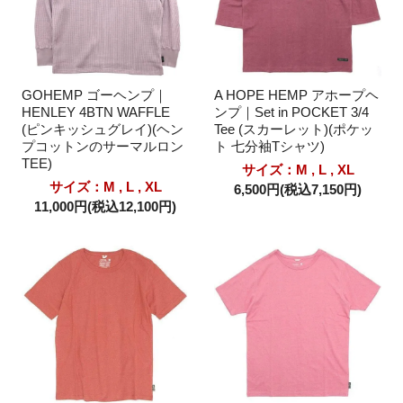
GOHEMP ゴーヘンプ｜
A HOPE HEMP アホープヘ
HENLEY 4BTN WAFFLE
ンプ｜Set in POCKET 3/4
(ピンキッシュグレイ)(ヘン
Tee (スカーレット)(ポケッ
プコットンのサーマルロン
ト 七分袖Tシャツ)
TEE)
サイズ：M , L , XL
サイズ：M , L , XL
6,500円(税込7,150円)
11,000円(税込12,100円)