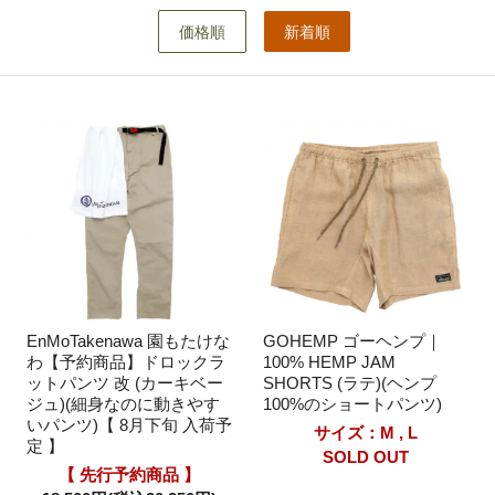
価格順
新着順
EnMoTakenawa 園もたけな
GOHEMP ゴーヘンプ｜
わ【予約商品】ドロックラ
100% HEMP JAM
ットパンツ 改 (カーキベー
SHORTS (ラテ)(ヘンプ
ジュ)(細身なのに動きやす
100%のショートパンツ)
いパンツ)【 8月下旬 入荷予
サイズ：M , L
定 】
SOLD OUT
【 先行予約商品 】