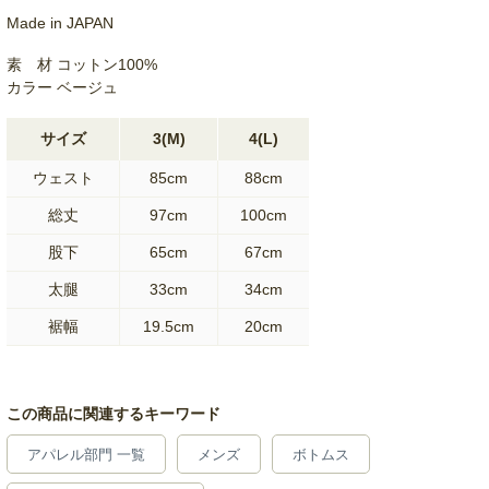
Made in JAPAN
素 材 コットン100%
カラー ベージュ
サイズ
3(M)
4(L)
ウェスト
85cm
88cm
総丈
97cm
100cm
股下
65cm
67cm
太腿
33cm
34cm
裾幅
19.5cm
20cm
この商品に関連するキーワード
アパレル部門 一覧
メンズ
ボトムス