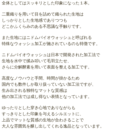
全体としてはスッキリとした印象になった１本。
二重織りを用いて目を詰めて織られた生地は
しっかりとした生地感でありつつも
どこかふくらみのある不思議な手触りです。
また生地にはニドムバイオウォッシュと呼ばれる
特殊なウォッシュ加工が施されているのも特徴です。
ニドムバイオウォッシュは日本で開発された加工法で
生地を水中で揉み叩いて毛羽立たせ、
さらに分解酵素を用いて表面を整える加工です。
高度なノウハウと手間、時間が掛かるため
国内でも数件しか取り扱っていない加工法ですが、
生み出される独特なマットな質感は
他の加工法では成し得ない表情となっています。
ゆったりとした穿き心地でありながらも
すっきりとした印象を与えるシルエットに、
上品でマットな質感の生地が合わさることで
大人な雰囲気を醸し出してくれる逸品となっています。