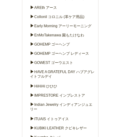
▶
AREth アース
▶
Collonil コロニル (革ケア用品)
▶
Early Morning アーリーモーニング
▶
EnMoTakenawa 園もたけなわ
▶
GOHEMP ゴーヘンプ
▶
GOHEMP ゴーヘンプ レディース
▶
GOWEST ゴーウエスト
▶
HAVE A GRATEFUL DAY ハブアグレ
イトフルデイ
▶
HiHiHi ひひひ
▶
IMPRESTORE インプレストア
▶
Indian Jewelry インディアンジュエ
リー
▶
ITUAIS イトゥアイス
▶
KUBIKI LEATHER クビキレザー