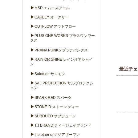
▶
MSR エムエスアール
▶
OAKLEY オークリー
▶
OUTFLOW アウトフロー
▶
PLUS ONE WORKS プラスワンワー
クス
▶
PRANA PUNKS プラナパンクス
▶
RAIN OR SHINE レインオアシャイ
ン
最近チェ
▶
Salomon サロモン
▶
SAL PROTECTION サルプロテクシ
ョン
▶
SPARK R&D スパーク
▶
STONE-D ストーン ディー
▶
SUBDUED サブデュード
▶
T.J BRAND ティージェイブランド
▶
the other one ジアザーワン