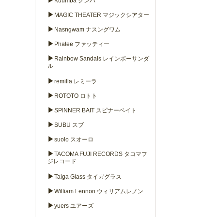
▶
Kuumba クンバ
▶
MAGIC THEATER マジックシアター
▶
Nasngwam ナスングワム
▶
Phatee ファッティー
▶
Rainbow Sandals レインボーサンダ
ル
▶
remilla レミーラ
▶
ROTOTO ロトト
▶
SPINNER BAIT スピナーベイト
▶
SUBU スブ
▶
suolo スオーロ
▶
TACOMA FUJI RECORDS タコマフ
ジレコード
▶
Taiga Glass タイガグラス
▶
William Lennon ウィリアムレノン
▶
yuers ユアーズ