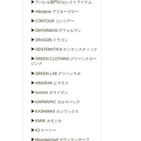
▶
アパレル部門のセレクトアイテム
▶
Afterglow アフターグロー
▶
CONTOUR コンツアー
▶
DEFORMASI デフォルマシ
▶
DRAGON ドラゴン
▶
GENTEMSTICK ゲンテンスティック
▶
GREEN CLOTHING グリーンクロー
ジング
▶
GREEN.LAB グリーンラボ
▶
HIMARAK ヒマラク
▶
horizon ホライズン
▶
KARMAPAC カルマパック
▶
KASHIWAX カシワックス
▶
KM4K カモシカ
▶
K2 ケーツー
▶
MountainSurf マウンテンサーフ