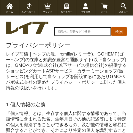
ホーム
スノーボード
ブランド
カテゴリー
注文履歴
カート
メニュー
検索
プライバシーポリシー
レイブ前橋｜ヘンプの服、remilla(レミーラ)、GOHEMP(ゴ
ーヘンプ)の在庫と知識が豊富な通販サイト(以下当ショップ)
は、
GMOペパボ株式会社
(以下サービス提供会社)の提供する
ショッピングカートASPサービス
カラーミーショップ
(当
サービス)を利用して当ショップを開設するにあたりGMOペ
パボ株式会社の定めた
プライバシー・ポリシー
に則った個人
情報の取扱いを行います。
1.個人情報の定義
「個人情報」とは、生存する個人に関する情報であって、当
該情報に含まれる氏名、生年月日その他の記述等により特定
の個人を識別することができるもの、及び他の情報と容易に
照合することができ、それにより特定の個人を識別すること