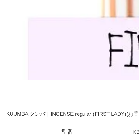
KUUMBA クンバ｜INCENSE regular (FIRST LADY
型番
KB