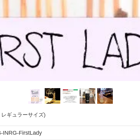
)(お香 レギュラーサイズ)
-INRG-FirstLady