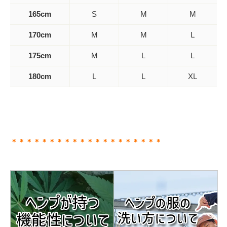
165cm
S
M
M
170cm
M
M
L
175cm
M
L
L
180cm
L
L
XL
＊＊＊＊＊＊＊＊＊＊＊＊＊＊＊＊＊＊＊＊