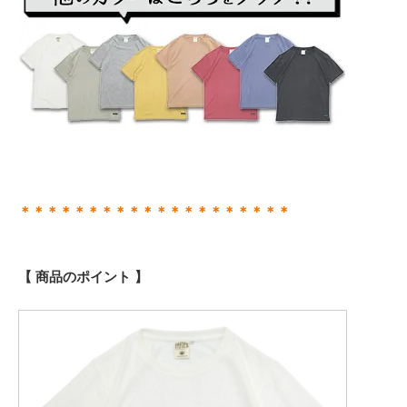
＊＊＊＊＊＊＊＊＊＊＊＊＊＊＊＊＊＊＊＊
【 商品のポイント 】