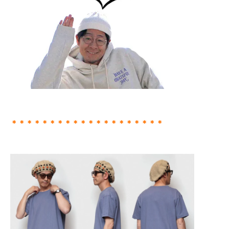
＊＊＊＊＊＊＊＊＊＊＊＊＊＊＊＊＊＊＊＊