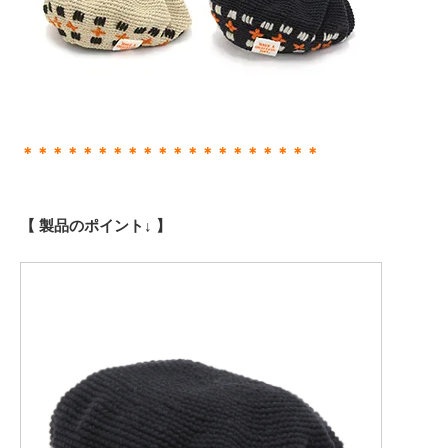
＊＊＊＊＊＊＊＊＊＊＊＊＊＊＊＊＊＊＊＊
【 製品のポイント↓ 】