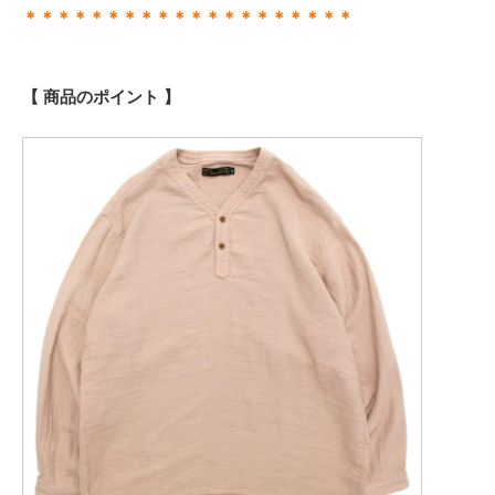
＊＊＊＊＊＊＊＊＊＊＊＊＊＊＊＊＊＊＊＊
【 商品のポイント 】