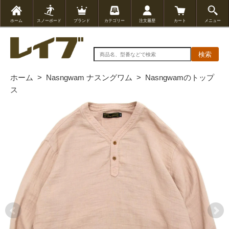
ホーム
スノーボード
ブランド
カテゴリー
注文履歴
カート
メニュー
検索
ホーム
>
Nasngwam ナスングワム
>
Nasngwamのトップ
ス