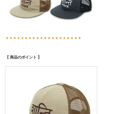
＊＊＊＊＊＊＊＊＊＊＊＊＊＊＊＊＊＊＊＊
【 商品のポイント 】