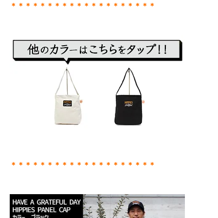
＊＊＊＊＊＊＊＊＊＊＊＊＊＊＊＊＊＊＊＊
＊＊＊＊＊＊＊＊＊＊＊＊＊＊＊＊＊＊＊＊