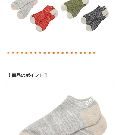
＊＊＊＊＊＊＊＊＊＊＊＊＊＊＊＊＊＊＊＊
【 商品のポイント 】