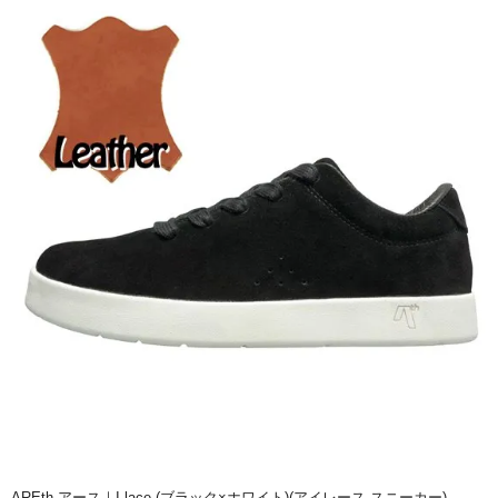
AREth アース｜I lace (ブラック×ホワイト)(アイレース スニーカー)