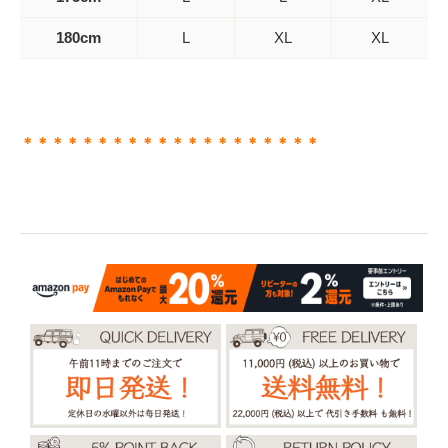
180cm
L
XL
XL
＊＊＊＊＊＊＊＊＊＊＊＊＊＊＊＊＊＊＊＊