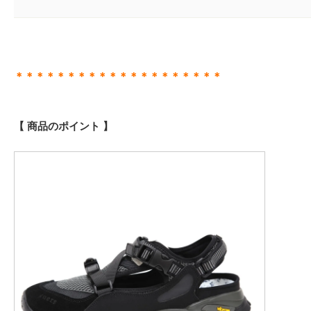
＊＊＊＊＊＊＊＊＊＊＊＊＊＊＊＊＊＊＊＊
【 商品のポイント 】