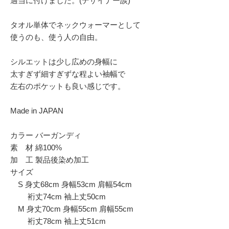
適当に付けました。(デザイナー談)
タオル単体でネックウォーマーとして
使うのも、使う人の自由。
シルエットは少し広めの身幅に
太すぎず細すぎずな程よい袖幅で
左右のポケットも良い感じです。
Made in JAPAN
カラー バーガンディ
素 材 綿100%
加 工 製品後染め加工
サイズ
S 身丈68cm 身幅53cm 肩幅54cm
裄丈74cm 袖上丈50cm
M 身丈70cm 身幅55cm 肩幅55cm
裄丈78cm 袖上丈51cm