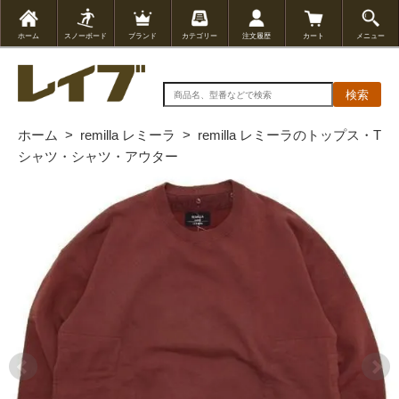
ホーム
スノーボード
ブランド
カテゴリー
注文履歴
カート
メニュー
検索
ホーム
>
remilla レミーラ
>
remilla レミーラのトップス・T
シャツ・シャツ・アウター